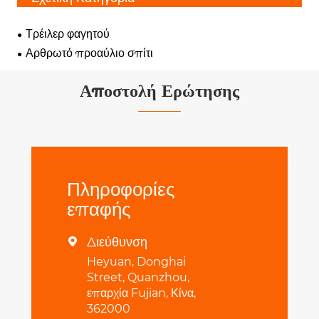
Τρέιλερ φαγητού
Αρθρωτό προαύλιο σπίτι
Αποστολή Ερώτησης
Πληροφορίες
επαφής
Διεύθυνση

Heyuan, Donghai
Street, Quanzhou,
επαρχία Fujian, Κίνα,
362000